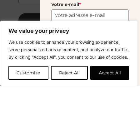
Votre e-mail
*
S'abonner
We value your privacy
S'abonner
We use cookies to enhance your browsing experience,
Copyright © 2024 – © La Soufflerie.
serve personalized ads or content, and analyze our traffic.
Toutes les créations, tous les designs et tous les contenus sont
Vous voulez rester informé ? Inscrivez-vous
By clicking "Accept All", you consent to our use of cookies.
protégés par le droit d’auteur et le droit des marques.
à notre newsletter et profitez de la livraison
Photos non contractuelles.
gratuite sur vos achats !
Customize
Reject All
Accept All
Prénom
0
Votre e-mail
*