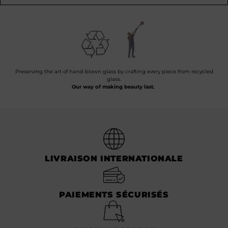
Preserving the art of hand-blown glass by crafting every piece from recycled
glass.
Our way of making beauty last.
LIVRAISON INTERNATIONALE
PAIEMENTS SÉCURISÉS