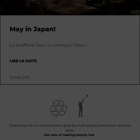
May in Japan!
La Soufflerie Team is coming to Tokyo !
LIRE LA SUITE
19 MAI 2015
Preserving the art of hand-blown glass by crafting every piece from recycled
glass.
Our way of making beauty last.