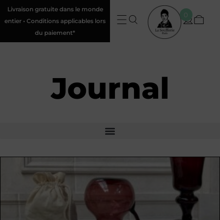
Livraison gratuite dans le monde
0
entier • Conditions applicables lors
du paiement*
Journal