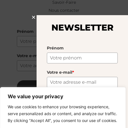
Savoir-Faire
Nous contacter
NEWSLETTER
NEWSLETTER
Prénom
Prénom
Votre e-mail
*
Votre e-mail
*
S'abonner
We value your privacy
S'abonner
We use cookies to enhance your browsing experience,
Copyright © 2024 – © La Soufflerie.
serve personalized ads or content, and analyze our traffic.
Toutes les créations, tous les designs et tous les contenus sont
Vous voulez rester informé ? Inscrivez-vous
By clicking "Accept All", you consent to our use of cookies.
protégés par le droit d’auteur et le droit des marques.
à notre newsletter et profitez de la livraison