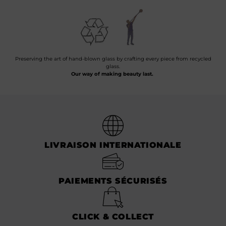
Preserving the art of hand-blown glass by crafting every piece from recycled
glass.
Our way of making beauty last.
LIVRAISON INTERNATIONALE
PAIEMENTS SÉCURISÉS
CLICK & COLLECT