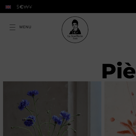
$
€
₩
¥
Piè