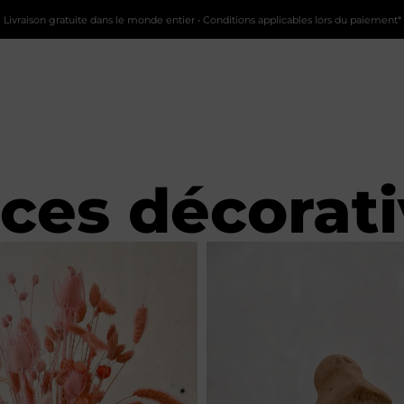
Livraison gratuite dans le monde entier • Conditions applicables lors du paiement*
ces décorat