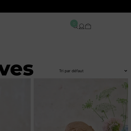
0
ives