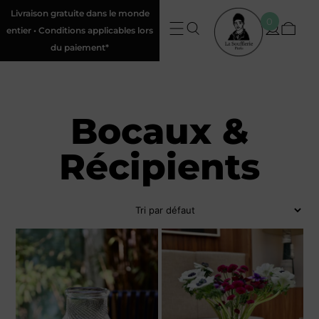
Livraison gratuite dans le monde
0
entier • Conditions applicables lors
du paiement*
Bocaux &
Récipients