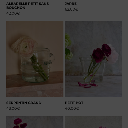
ALBARELLE PETIT SANS
JARRE
BOUCHON
62.00
€
42.00
€
SERPENTIN GRAND
PETIT POT
43.00
€
40.00
€