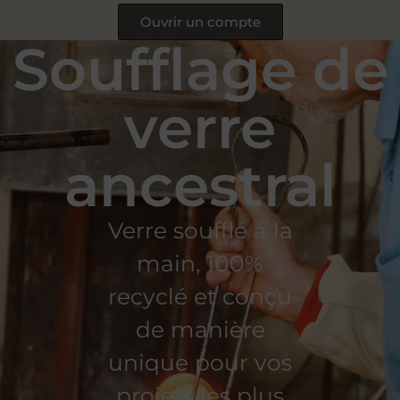
Ouvrir un compte
Soufflage de
verre
ancestral
Verre soufflé à la
main, 100%
recyclé et conçu
de manière
unique pour vos
projets les plus