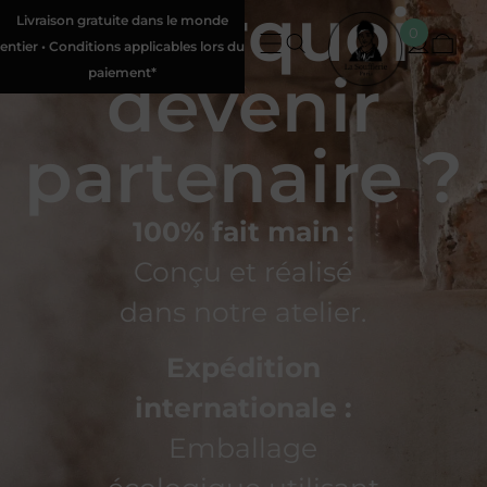
Pourquoi
Livraison gratuite dans le monde
0
entier • Conditions applicables lors du
devenir
paiement*
partenaire ?
100% fait main :
Conçu et réalisé
dans notre atelier.
Expédition
internationale :
Emballage