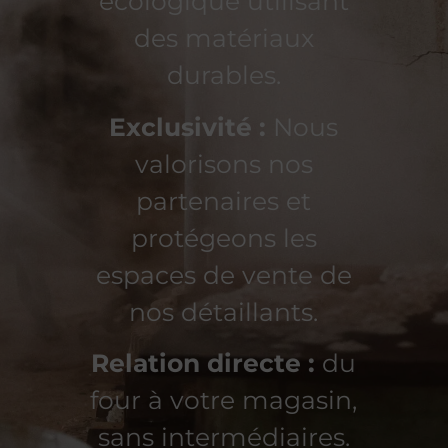
écologique utilisant
des matériaux
durables.
Exclusivité :
Nous
valorisons nos
partenaires et
protégeons les
espaces de vente de
nos détaillants.
Relation directe :
du
four à votre magasin,
sans intermédiaires.