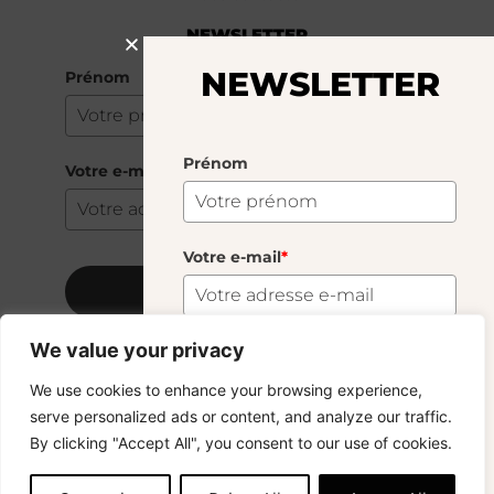
NEWSLETTER
NEWSLETTER
Prénom
Prénom
Votre e-mail
*
Votre e-mail
*
S'abonner
We value your privacy
S'abonner
Copyright © 2024 – © La Soufflerie.
We use cookies to enhance your browsing experience,
Toutes les créations, tous les designs et tous les contenus sont
serve personalized ads or content, and analyze our traffic.
protégés par le droit d’auteur et le droit des marques.
Vous voulez rester informé ? Inscrivez-vous
By clicking "Accept All", you consent to our use of cookies.
Photos non contractuelles.
à notre newsletter et profitez de la livraison
gratuite sur vos achats !