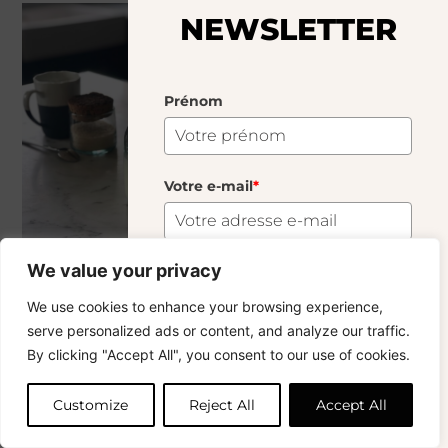
NEWSLETTER
Prénom
Votre e-mail
*
We value your privacy
POT À LAIT
FIALA SMOKY
S'abonner
We use cookies to enhance your browsing experience,
39.00
€
30.00
€
serve personalized ads or content, and analyze our traffic.
Vous voulez rester informé ? Inscrivez-vous
By clicking "Accept All", you consent to our use of cookies.
à notre newsletter et profitez de la livraison
gratuite sur vos achats !
Customize
Reject All
Accept All