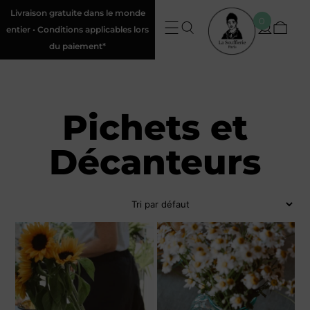
Livraison gratuite dans le monde
0
entier • Conditions applicables lors
du paiement*
Pichets et
Décanteurs