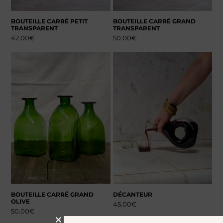
BOUTEILLE CARRÉ PETIT
BOUTEILLE CARRÉ GRAND
TRANSPARENT
TRANSPARENT
42.00
€
50.00
€
BOUTEILLE CARRÉ GRAND
DÉCANTEUR
OLIVE
45.00
€
50.00
€