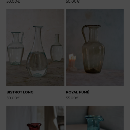
50.00
€
50.00
€
BISTROT LONG
ROYAL FUMÉ
50.00
€
55.00
€