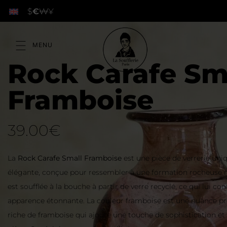
$
€
₩
¥
Rock Carafe Sm
Framboise
39.00
€
La
Rock Carafe Small Framboise
est une pièce de verrerie uni
élégante, conçue pour ressembler à une formation rocheuse na
est soufflée à la bouche à partir de verre recyclé, ce qui lui co
apparence étonnante. La couleur framboise est une nuance pr
riche de framboise qui ajoute une touche de sophistication et d