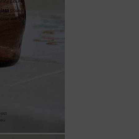
arafe pour
lass
pour
oise est un
 est
 au