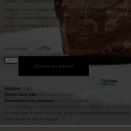
pièce. Ce récipient peut être utilisé comme vase ou comme c
l’eau, le vin ou d’autres boissons. Associez-le aux verres
Rock G
créer un ensemble époustouflant. La Rock Carafe Small Framb
ajout magnifique et accrocheur à tout décor d’intérieur.
92 En Stock
Ajouter au panier
Volume :
75cl
Dimension CM :
17cm hX 6.5cm w
Dimensions en pouces :
6.7in h X 2.5in w
© La Soufflerie. L’ensemble des créations, designs et contenus
protégé par le droit d’auteur et est susceptible d’être protégé
titre du droit des marques.