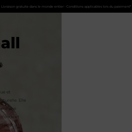
Livraison gratuite dans le monde entier • Conditions applicables lors du paiement*
all
que et
turelle. Elle
nfère une
ofonde et
’éclat à la