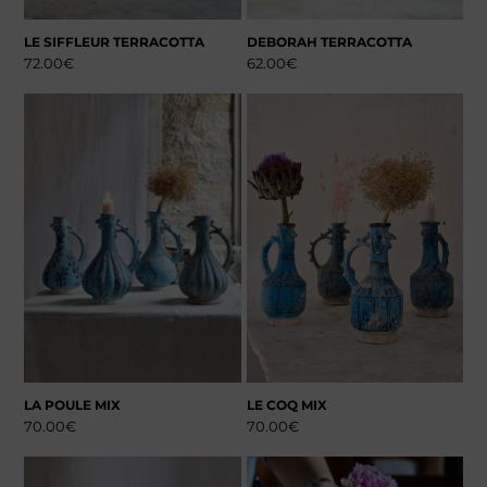
LE SIFFLEUR TERRACOTTA
DEBORAH TERRACOTTA
72.00
€
62.00
€
LA POULE MIX
LE COQ MIX
70.00
€
70.00
€