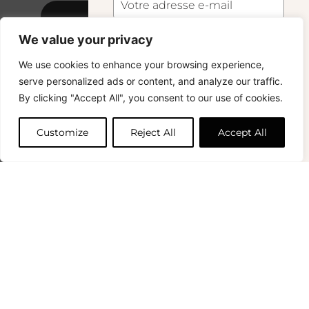
S'abonner
We value your privacy
S'abonner
We use cookies to enhance your browsing experience,
Copyright © 2024 – © La Soufflerie.
serve personalized ads or content, and analyze our traffic.
Toutes les créations, tous les designs et tous les contenus sont
Vous voulez rester informé ? Inscrivez-vous
By clicking "Accept All", you consent to our use of cookies.
protégés par le droit d’auteur et le droit des marques.
à notre newsletter et profitez de la livraison
Photos non contractuelles.
gratuite sur vos achats !
Customize
Reject All
Accept All
Prénom
0
Votre e-mail
*