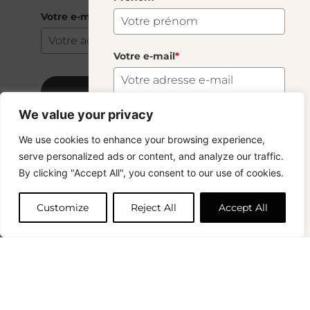
Votre e-mail
*
Votre e-mail
*
S'abonner
We value your privacy
Monk Head Dominic
85.00
€
S'abonner
We use cookies to enhance your browsing experience,
Copyright © 2024 – © La Soufflerie.
serve personalized ads or content, and analyze our traffic.
Toutes les créations, tous les designs et tous les contenus sont
Vous voulez rester informé ? Inscrivez-vous
By clicking "Accept All", you consent to our use of cookies.
protégés par le droit d’auteur et le droit des marques.
Ajouter au panier
à notre newsletter et profitez de la livraison
Photos non contractuelles.
gratuite sur vos achats !
Customize
Reject All
Accept All
Prénom