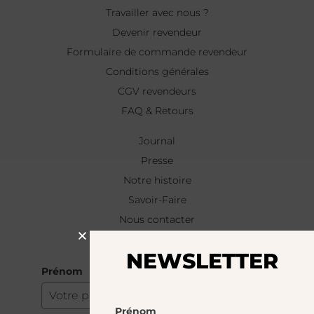
Travailler avec nous ?
Devenir revendeur
Formulaire de commande revendeur
Conditions générales
CGV revendeurs
FAQ & Retours
Journal
Presse
Notre histoire
Savoir-Faire
Nous contacter
NEWSLETTER
NEWSLETTER
Prénom
Prénom