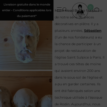
Livraison gratuite dans le monde
0
entier • Conditions applicables lors
Monk Head Bruno
fait partie
du paiement*
de notre série de pièces
décoratives en plâtre. Il y a
plusieurs années,
Sébastien
(l’un de nos fondateurs) a eu
la chance de participer à un
projet de restauration de
l’église Saint Sulpice à Paris. Il
a trouvé ces têtes de moine
qui avaient environ 200 ans
dans le sous-sol de l’église et
a pu en garder certaines. Ils
ont été fabriqués selon une
technique utilisée à l’époque
de Rodin. Aujourd’hui, nous