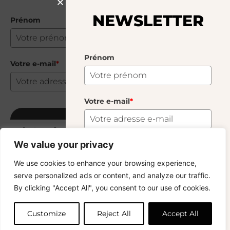
NEWSLETTER
Prénom
Prénom
Votre e-mail
*
Votre e-mail
*
S'abonner
Rock Carafe Big Transparent
50.00
€
We value your privacy
41 En Stock
S'abonner
We use cookies to enhance your browsing experience,
serve personalized ads or content, and analyze our traffic.
Vous voulez rester informé ? Inscrivez-vous
By clicking "Accept All", you consent to our use of cookies.
Ajouter au panier
à notre newsletter et profitez de la livraison
gratuite sur vos achats !
Customize
Reject All
Accept All