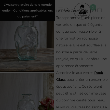
Livraison gratuite dans le monde
0
entier • Conditions applicables lors
La
Rock Carafe Big
du paiement*
Transparent
est une pièce de
verrerie unique et élégante,
conçue pour ressembler à
une formation rocheuse
naturelle. Elle est soufflée à la
bouche à partir de verre
recyclé, ce qui lui confère une
apparence étonnante.
Associez-le aux verres
Rock
Glass
pour créer un ensemble
époustouflant. Ce récipient
peut être utilisé comme vase
ou comme carafe pour l’eau,
le vin ou d’autres boissons. La