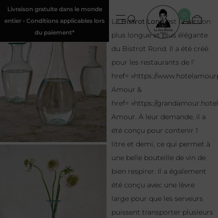
Livraison gratuite dans le monde
0
entier • Conditions applicables lors
Le
Bistrot Long
est la version
du paiement*
plus longue et plus élégante
du Bistrot Rond. Il a été créé
pour les restaurants de l’
href= »https://www.hotelamourpa
Amour &
href= »https://grandamour.hote
Amour. À leur demande, il a
été conçu pour contenir 1
litre et demi, ce qui permet à
une belle bouteille de vin de
bien respirer. Il a également
été conçu avec une lèvre
large pour que les serveurs
puissent transporter plusieurs