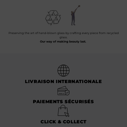
Preserving the art of hand-blown glass by crafting every piece from recycled
glass.
Our way of making beauty last.
LIVRAISON INTERNATIONALE
PAIEMENTS SÉCURISÉS
CLICK & COLLECT