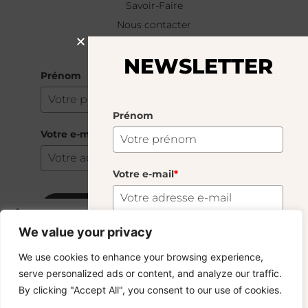
Savoir-Faire
Nous contacter
NEWSLETTER
NEWSLETTER
Prénom
Prénom
Votre e-mail
*
Votre e-mail
*
S'abonner
Bistrot Long
50.00
€
We value your privacy
24 En Stock
S'abonner
We use cookies to enhance your browsing experience,
Copyright © 2024 – © La Soufflerie.
serve personalized ads or content, and analyze our traffic.
Toutes les créations, tous les designs et tous les contenus sont
Vous voulez rester informé ? Inscrivez-vous
By clicking "Accept All", you consent to our use of cookies.
protégés par le droit d’auteur et le droit des marques.
Ajouter au panier
à notre newsletter et profitez de la livraison