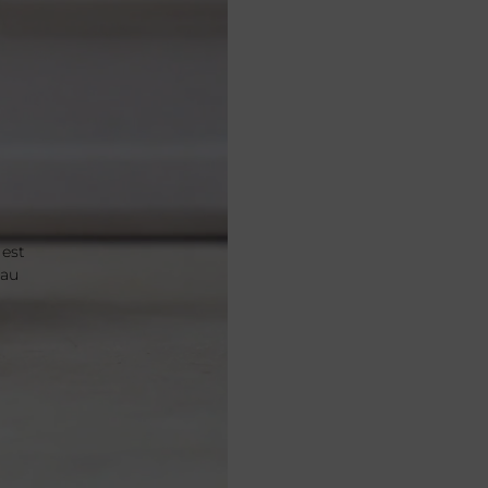
 est
 au