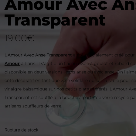
Amour Avec An
Transparent
19.00
€
L’
Amour Avec Anse Transparent
a été spécialement créé pour l
Amour
à Paris. Il s’agit d’un flacon ovale à goulot et rebord co
disponible en deux versions : sans anse ou avec anse. On l’aim
côté décoratif en tant que vase soliflore ou sur la table pour se
vinaigre balsamique sur nos petits plats préférés. L’Amour Av
Transparent est soufflé à la bouche à partir de verre recyclé p
artisans souffleurs de verre.
Rupture de stock