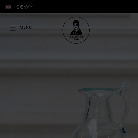
$
€
₩
¥