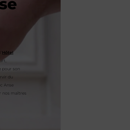
se
’
Hôtel
urt,
e pour son
rvir du
ec Anse
ar nos maîtres