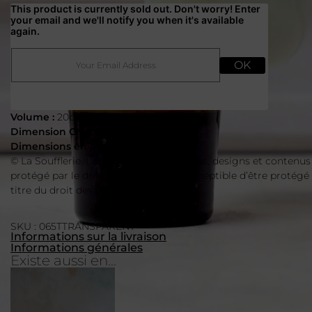
This product is currently sold out. Don't worry! Enter
your email and we'll notify you when it's available
again.
OK
Volume :
20cl
Dimension CM :
12cm h
Dimensions en pouces :
4.5in h
© La Soufflerie. L’ensemble des créations, designs et contenus
protégé par le droit d’auteur et est susceptible d’être protégé
titre du droit des marques.
SKU : 065TTRANSPARENT
Informations sur la livraison
Informations générales
Existe aussi en...