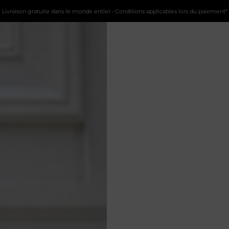
Livraison gratuite dans le monde entier • Conditions applicables lors du paiement*