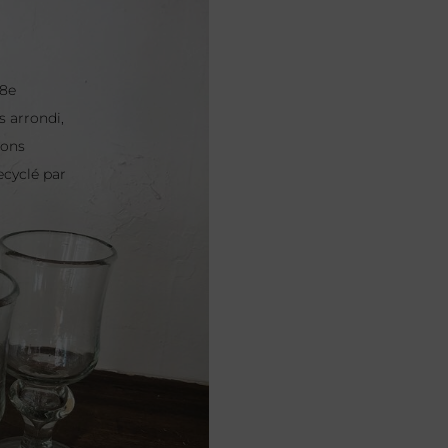
18e
s arrondi,
sons
ecyclé par