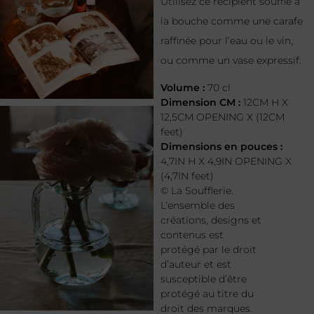
Utilisez ce récipient soufflé à
la bouche comme une carafe
raffinée pour l’eau ou le vin,
ou comme un vase expressif.
Volume :
70 cl
Dimension CM :
12CM H X
12,5CM OPENING X (12CM
feet)
Dimensions en pouces :
4,7IN H X 4,9IN OPENING X
(4,7IN feet)
© La Soufflerie.
L’ensemble des
créations, designs et
contenus est
protégé par le droit
d’auteur et est
susceptible d’être
protégé au titre du
droit des marques.