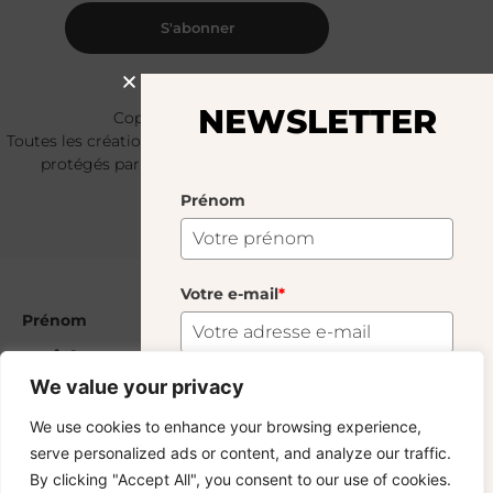
S'abonner
NEWSLETTER
Copyright © 2024 – © La Soufflerie.
Toutes les créations, tous les designs et tous les contenus sont
protégés par le droit d’auteur et le droit des marques.
Photos non contractuelles.
Prénom
Votre e-mail
*
Prénom
Le Pichet Marié
25.00
€
We value your privacy
48 En Stock
Votre e-mail
*
S'abonner
We use cookies to enhance your browsing experience,
serve personalized ads or content, and analyze our traffic.
Vous voulez rester informé ? Inscrivez-vous
By clicking "Accept All", you consent to our use of cookies.