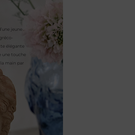
d’une jeune
 gréco-
tte élégante
ne une touche
 la main par