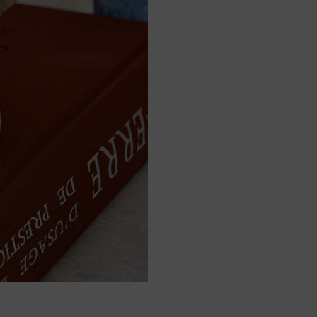
 est
 au