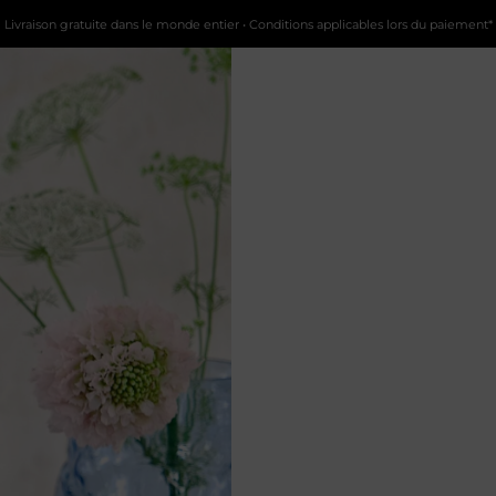
Livraison gratuite dans le monde entier • Conditions applicables lors du paiement*