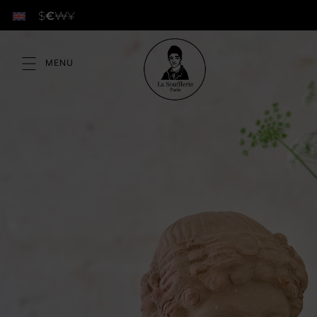
$
€
₩
¥