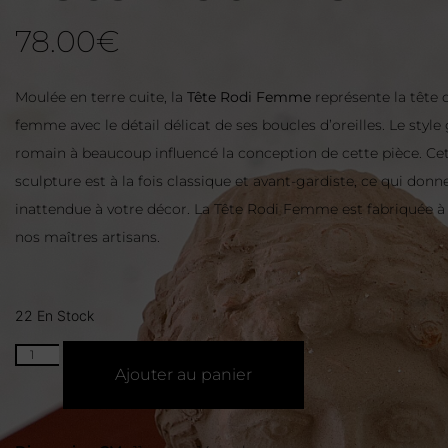
78.00
€
Moulée en terre cuite, la
Tête Rodi Femme
représente la tête 
femme avec le détail délicat de ses boucles d’oreilles. Le style
romain à beaucoup influencé la conception de cette pièce. Ce
sculpture est à la fois classique et avant-gardiste, ce qui don
inattendue à votre décor. La Tête Rodi Femme est fabriquée à
nos maîtres artisans.
22 En Stock
Ajouter au panier