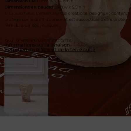
Dimension CM :
11cm w x 14 cm h
Dimensions en pouces :
4in w x 5.5in h
© La Soufflerie. L’ensemble des créations, designs et contenus
protégé par le droit d’auteur et est susceptible d’être protégé
titre du droit des marques.
SKU : 019RSFEMMETERRACOTTA
Informations sur la livraison
Entretien du plâtre et de la terre cuite
Existe aussi en...