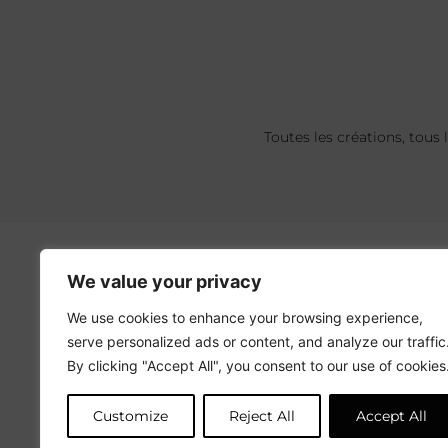
Toutes les créations, tous 
We value your privacy
We use cookies to enhance your browsing experience,
serve personalized ads or content, and analyze our traffic
By clicking "Accept All", you consent to our use of cookies
Customize
Reject All
Accept All