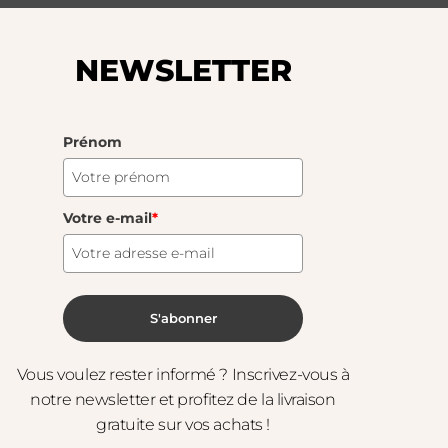
S'abonner
NEWSLETTER
eur et le droit des marques.
Prénom
Votre e-mail
*
S'abonner
Vous voulez rester informé ? Inscrivez-vous à
notre newsletter et profitez de la livraison
gratuite sur vos achats !