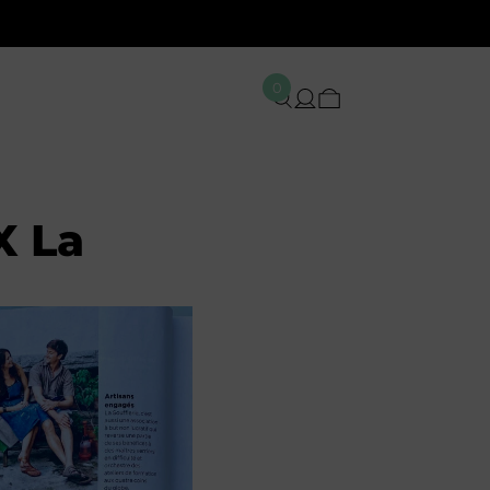
0
X La