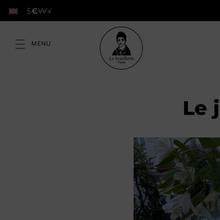
$
€
₩
¥
Le 