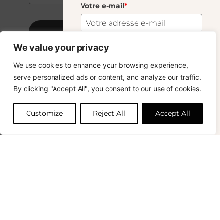
Votre e-mail
*
S'abonner
We value your privacy
S'abonner
We use cookies to enhance your browsing experience,
Copyright © 2024 – © La Soufflerie.
serve personalized ads or content, and analyze our traffic.
Toutes les créations, tous les designs et tous les contenus sont
Vous voulez rester informé ? Inscrivez-vous
By clicking "Accept All", you consent to our use of cookies.
protégés par le droit d’auteur et le droit des marques.
à notre newsletter et profitez de la livraison
Photos non contractuelles.
gratuite sur vos achats !
Customize
Reject All
Accept All
Prénom
0
Votre e-mail
*