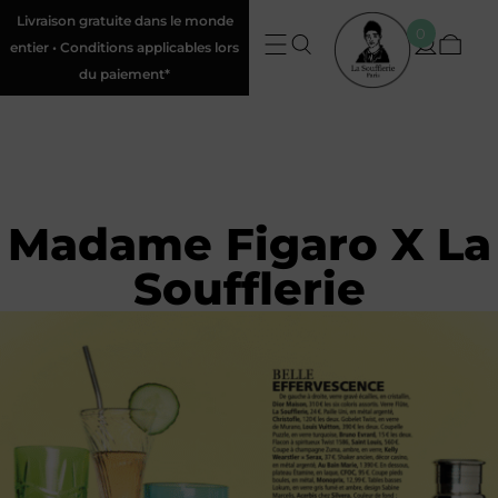
Livraison gratuite dans le monde
0
entier • Conditions applicables lors
du paiement*
Madame Figaro X La
Soufflerie