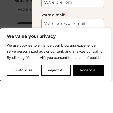
Votre e-mail
*
Votre e-mail
*
S'abonner
Bouchon 3.3cm
4.20
€
We value your privacy
381 En Stock
S'abonner
We use cookies to enhance your browsing experience,
Copyright © 2024 – © La Soufflerie.
serve personalized ads or content, and analyze our traffic.
Toutes les créations, tous les designs et tous les contenus sont
Vous voulez rester informé ? Inscrivez-vous
By clicking "Accept All", you consent to our use of cookies.
protégés par le droit d’auteur et le droit des marques.
Ajouter au panier
à notre newsletter et profitez de la livraison
Photos non contractuelles.
gratuite sur vos achats !
Customize
Reject All
Accept All
Prénom
0