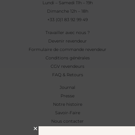
Lundi – Samedi 11h – 19h
Dimanche 12h – 18h
+33 (0)1 83 92 99 49
Travailler avec nous ?
Devenir revendeur
Formulaire de commande revendeur
Conditions générales
CGV revendeurs
FAQ & Retours
Journal
Presse
Notre histoire
Savoir-Faire
Nous contacter
NEWSLETTER