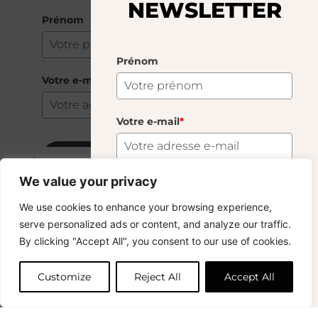
NEWSLETTER
Prénom
Prénom
Votre e-mail
*
Votre e-mail
*
S'abonner
Boule 8cm Green Venezia
15.00
€
We value your privacy
5 En Stock
S'abonner
We use cookies to enhance your browsing experience,
Copyright © 2024 – © La Soufflerie.
serve personalized ads or content, and analyze our traffic.
Toutes les créations, tous les designs et tous les contenus sont
Vous voulez rester informé ? Inscrivez-vous
By clicking "Accept All", you consent to our use of cookies.
protégés par le droit d’auteur et le droit des marques.
Ajouter au panier
à notre newsletter et profitez de la livraison
Photos non contractuelles.
gratuite sur vos achats !
Customize
Reject All
Accept All