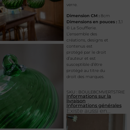
verre.
Dimension CM :
8cm
Dimensions en pouces :
3,1
© La Soufflerie.
L’ensemble des
créations, designs et
contenus est
protégé par le droit
d’auteur et est
susceptible d’être
protégé au titre du
droit des marques.
SKU : BOULE8CMVERTSTRIE
Informations sur la
livraison
Informations générales
Existe aussi en...