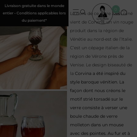
Livraison gratuite dans le monde
0
entier • Conditions applicables lors
Le nom de ce verre à vin orné
du paiement*
vient de Corvina, un vin rouge
produit dans la région de
Vénétie au nord-est de l’Italie.
C’est un cépage italien de la
région de Vérone près de
Venise. Le design biseauté de
la
Corvina a été inspiré du
style baroque vénitien. La
façon dont nous créons le
motif strié torsadé sur le
verre consiste à verser une
boule chaude de verre
molleton dans un mouse
avec des pointes. Au fur et à