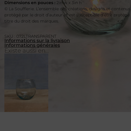
Dimensions en pouces :
2in w x 3in h
© La Soufflerie. L’ensemble des créations, designs et contenus
protégé par le droit d’auteur et est susceptible d’être protégé
titre du droit des marques.
SKU : 072LTRANSPARENT
Informations sur la livraison
Informations générales
Existe aussi en...