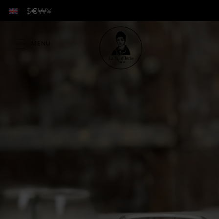
$
€
₩
¥