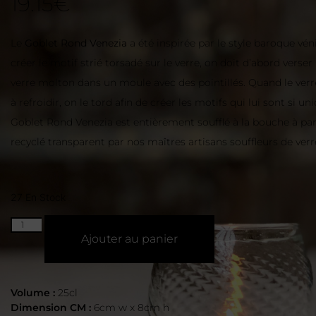
19.15
€
Le
Goblet Rond Venezia
a été inspirée par le style baroque vén
créer le motif strié torsadé sur le verre, on doit d’abord verse
verre molton dans un moule avec des pointillés. Quand le v
à refroidir, on le tord afin de créer les motifs qui lui sont si un
Goblet Rond Venezia est entièrement soufflé à la bouche à par
recyclé transparent par nos maîtres artisans souffleurs de verr
27 En Stock
Ajouter au panier
Volume :
25cl
Dimension CM :
6cm w x 8cm h