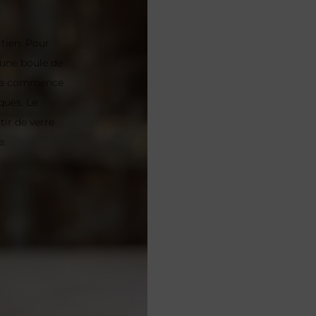
itien. Pour
r une boule de
erre commence
iques. Le
tir de verre
e.