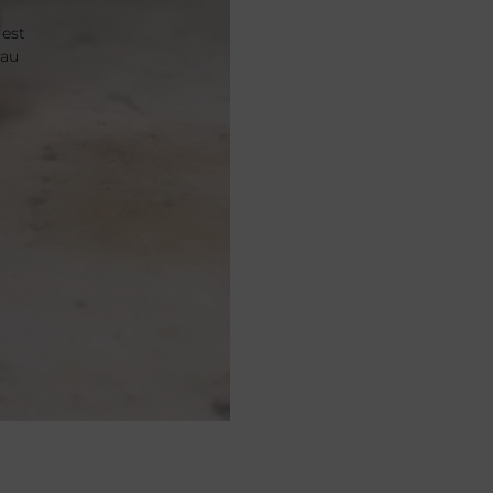
 est
 au