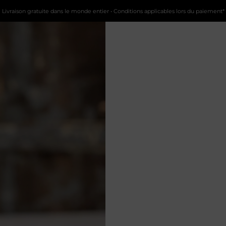
Livraison gratuite dans le monde entier • Conditions applicables lors du paiement*