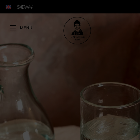
$
€
₩
¥