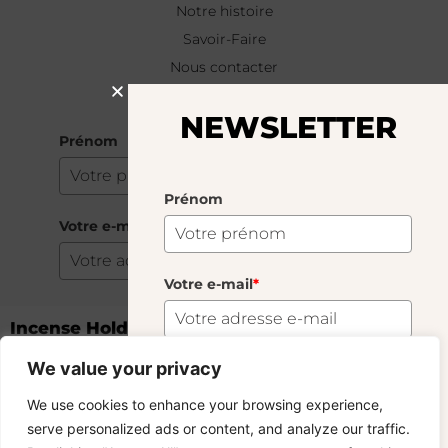
Notre histoire
Savoir-Faire
Nous contacter
NEWSLETTER
NEWSLETTER
Prénom
Prénom
Votre e-mail
*
Votre e-mail
*
Incense Holder Fumé
22.00
€
S'abonner
We value your privacy
Stock bas 2 stock!
S'abonner
We use cookies to enhance your browsing experience,
Copyright © 2024 – © La Soufflerie.
serve personalized ads or content, and analyze our traffic.
Toutes les créations, tous les designs et tous les contenus sont
Vous voulez rester informé ? Inscrivez-vous