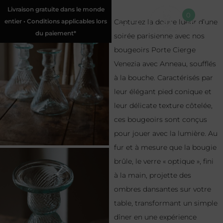
Livraison gratuite dans le monde
0
entier • Conditions applicables lors
Capturez la douce lueur d’une
du paiement*
soirée parisienne avec nos
bougeoirs Porte Cierge
Venezia avec Anneau, soufflés
à la bouche. Caractérisés par
leur élégant pied conique et
leur délicate texture côtelée,
ces bougeoirs sont conçus
pour jouer avec la lumière. Au
fur et à mesure que la bougie
brûle, le verre « optique », fini
à la main, projette des
ombres dansantes sur votre
table, transformant un simple
dîner en une expérience