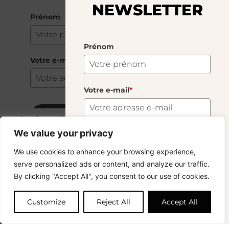
NEWSLETTER
Prénom
Prénom
Votre e-mail
*
Votre e-mail
*
S'abonner
Red Wine Glass Dark Brown
20.00
€
We value your privacy
103 En Stock
S'abonner
We use cookies to enhance your browsing experience,
Copyright © 2024 – © La Soufflerie.
serve personalized ads or content, and analyze our traffic.
Toutes les créations, tous les designs et tous les contenus sont
Vous voulez rester informé ? Inscrivez-vous
By clicking "Accept All", you consent to our use of cookies.
protégés par le droit d’auteur et le droit des marques.
Ajouter au panier
à notre newsletter et profitez de la livraison
Photos non contractuelles.
gratuite sur vos achats !
Customize
Reject All
Accept All