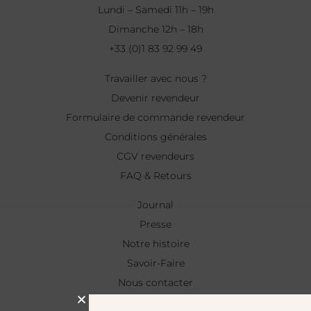
Lundi – Samedi 11h – 19h
Dimanche 12h – 18h
+33 (0)1 83 92 99 49
Travailler avec nous ?
Devenir revendeur
Formulaire de commande revendeur
Conditions générales
CGV revendeurs
FAQ & Retours
Journal
Presse
Notre histoire
Savoir-Faire
Nous contacter
NEWSLETTER