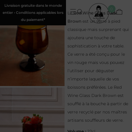
Livraison gratuite dans le monde
0
entier • Conditions applicables lors
Le
Red Wine Glass Dark
du paiement*
Brown
est un verre à pied
classique mais surprenant qui
ajoutera une touche de
sophistication à votre table.
Ce verre a été conçu pour le
vin rouge mais vous pouvez
l’utiliser pour déguster
n’importe laquelle de vos
boissons préférées. Le Red
Wine Glass Dark Brown est
soufflé à la bouche à partir de
verre recyclé par nos maîtres
artisans souffleurs de verre.
Volume :
22cl