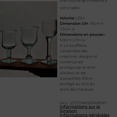
une touche de Provence à
votre table.
Volume :
25cl
Dimension CM :
15cm h
7.5cm w
Dimensions en pouces :
5.9in h 2.7in w
© La Soufflerie.
L’ensemble des
créations, designs et
contenus est
protégé par le droit
d’auteur et est
susceptible d’être
protégé au titre du
droit des marques.
SKU : 223TTRANSPARENT
Informations sur la
livraison
Informations générales