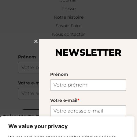
Presse
Notre histoire
Savoir-Faire
Nous contacter
NEWSLETTER
NEWSLETTER
Prénom
Prénom
Votre e-mail
*
Votre e-mail
*
Take Me To Provence
S'abonner
20.00
€
Transparent
We value your privacy
Rupture de stock
S'abonner