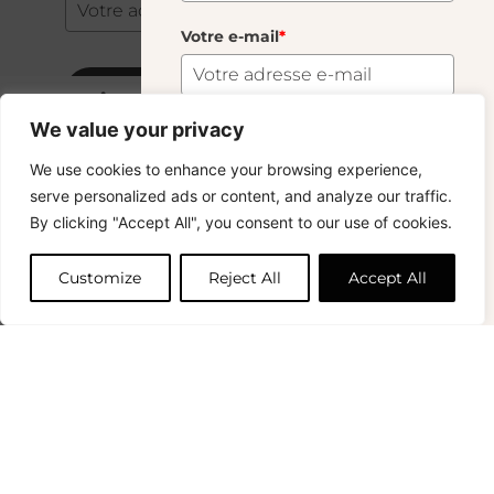
Votre e-mail
*
S'abonner
Vase Droit Vert Fumé
50.00
€
We value your privacy
81 En Stock
S'abonner
We use cookies to enhance your browsing experience,
Copyright © 2024 – © La Soufflerie.
serve personalized ads or content, and analyze our traffic.
Toutes les créations, tous les designs et tous les contenus sont
Vous voulez rester informé ? Inscrivez-vous
By clicking "Accept All", you consent to our use of cookies.
protégés par le droit d’auteur et le droit des marques.
Ajouter au panier
à notre newsletter et profitez de la livraison
Photos non contractuelles.
gratuite sur vos achats !
Customize
Reject All
Accept All
Prénom
0
Votre e-mail
*