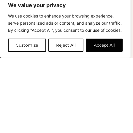
We value your privacy
Verre Tête Bougie Blue
57.00
€
S'abonner
We use cookies to enhance your browsing experience,
Copyright © 2024 – © La Soufflerie.
serve personalized ads or content, and analyze our traffic.
Toutes les créations, tous les designs et tous les contenus sont
Vous voulez rester informé ? Inscrivez-vous
By clicking "Accept All", you consent to our use of cookies.
protégés par le droit d’auteur et le droit des marques.
Ajouter au panier
à notre newsletter et profitez de la livraison
Photos non contractuelles.
gratuite sur vos achats !
Customize
Reject All
Accept All
Prénom
0
Votre e-mail
*
S'abonner