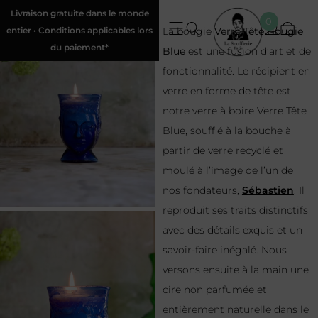
Livraison gratuite dans le monde
0
entier • Conditions applicables lors
La bougie
Verre Tête Bougie
du paiement*
Blue
est une fusion d’art et de
fonctionnalité. Le récipient en
verre en forme de tête est
notre verre à boire Verre Tête
Blue, soufflé à la bouche à
partir de verre recyclé et
moulé à l’image de l’un de
nos fondateurs,
Sébastien
. Il
reproduit ses traits distinctifs
avec des détails exquis et un
savoir-faire inégalé. Nous
versons ensuite à la main une
cire non parfumée et
entièrement naturelle dans le