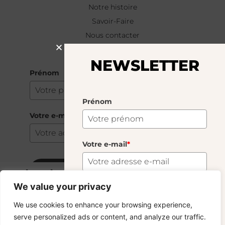
Notre histoire
Savoir-Faire
Nous contacter
NEWSLETTER
NEWSLETTER
Prénom
Prénom
Votre e-mail
*
Votre e-mail
*
S'abonner
Burriera Linea Grande
28.00
€
We value your privacy
80 En Stock
S'abonner
We use cookies to enhance your browsing experience,
Copyright © 2024 – © La Soufflerie.
serve personalized ads or content, and analyze our traffic.
Toutes les créations, tous les designs et tous les contenus sont