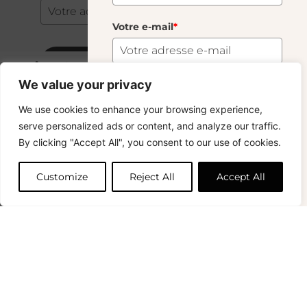
Votre e-mail
*
S'abonner
Burriera Grande
28.00
€
We value your privacy
34 En Stock
S'abonner
We use cookies to enhance your browsing experience,
Copyright © 2024 – © La Soufflerie.
serve personalized ads or content, and analyze our traffic.
Toutes les créations, tous les designs et tous les contenus sont
Vous voulez rester informé ? Inscrivez-vous
By clicking "Accept All", you consent to our use of cookies.
protégés par le droit d’auteur et le droit des marques.
Ajouter au panier
à notre newsletter et profitez de la livraison
Photos non contractuelles.
gratuite sur vos achats !
Customize
Reject All
Accept All
Prénom
0
Votre e-mail
*