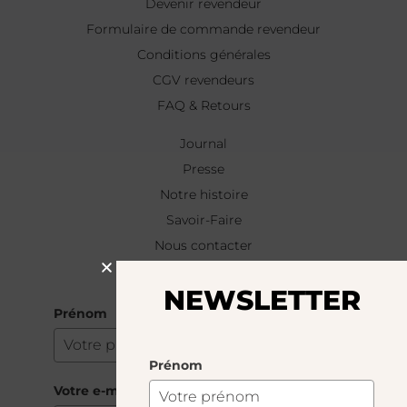
Devenir revendeur
Formulaire de commande revendeur
Conditions générales
CGV revendeurs
FAQ & Retours
Journal
Presse
Notre histoire
Savoir-Faire
Nous contacter
NEWSLETTER
NEWSLETTER
Prénom
Prénom
Votre e-mail
*