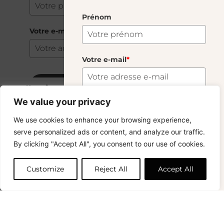
Prénom
Votre e-mail
*
Votre e-mail
*
S'abonner
Candle Ring Square Miel
6.00
€
We value your privacy
47 En Stock
S'abonner
We use cookies to enhance your browsing experience,
Copyright © 2024 – © La Soufflerie.
serve personalized ads or content, and analyze our traffic.
Toutes les créations, tous les designs et tous les contenus sont
Vous voulez rester informé ? Inscrivez-vous
By clicking "Accept All", you consent to our use of cookies.
protégés par le droit d’auteur et le droit des marques.
Ajouter au panier
à notre newsletter et profitez de la livraison
Photos non contractuelles.
gratuite sur vos achats !
Customize
Reject All
Accept All
Prénom