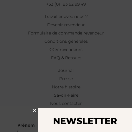
+33 (0)1 83 92 99 49
Travailler avec nous ?
Devenir revendeur
Formulaire de commande revendeur
Conditions générales
CGV revendeurs
FAQ & Retours
Journal
Presse
Notre histoire
Savoir-Faire
Nous contacter
NEWSLETTER
NEWSLETTER
Prénom