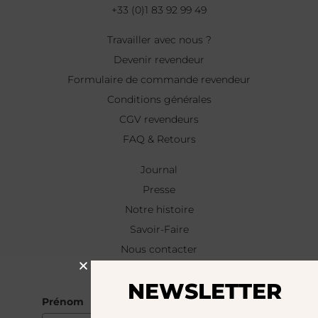
+33 (0)1 83 92 99 49
Travailler avec nous ?
Devenir revendeur
Formulaire de commande revendeur
Conditions générales
CGV revendeurs
FAQ & Retours
Journal
Presse
Notre histoire
Savoir-Faire
Nous contacter
NEWSLETTER
NEWSLETTER
Prénom