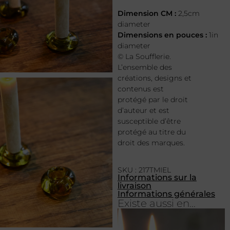
Dimension CM :
2,5cm
diameter
Dimensions en pouces :
1in
diameter
© La Soufflerie.
L’ensemble des
créations, designs et
contenus est
protégé par le droit
d’auteur et est
susceptible d’être
protégé au titre du
droit des marques.
SKU : 217TMIEL
Informations sur la
livraison
Informations générales
Existe aussi en...