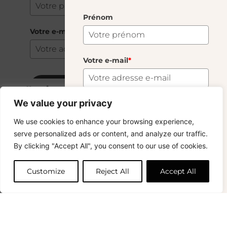
Prénom
Votre e-mail
*
Votre e-mail
*
S'abonner
Candle Ring Miel
6.00
€
We value your privacy
6 En Stock
S'abonner
We use cookies to enhance your browsing experience,
Copyright © 2024 – © La Soufflerie.
serve personalized ads or content, and analyze our traffic.
Toutes les créations, tous les designs et tous les contenus sont
Vous voulez rester informé ? Inscrivez-vous
By clicking "Accept All", you consent to our use of cookies.
protégés par le droit d’auteur et le droit des marques.
Ajouter au panier
à notre newsletter et profitez de la livraison
Photos non contractuelles.
gratuite sur vos achats !
Customize
Reject All
Accept All
Prénom