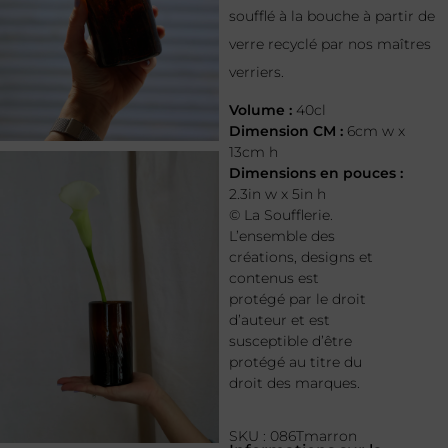
soufflé à la bouche à partir de
verre recyclé par nos maîtres
verriers.
Volume :
40cl
Dimension CM :
6cm w x
13cm h
Dimensions en pouces :
2.3in w x 5in h
© La Soufflerie.
L’ensemble des
créations, designs et
contenus est
protégé par le droit
d’auteur et est
susceptible d’être
protégé au titre du
droit des marques.
SKU : 086Tmarron