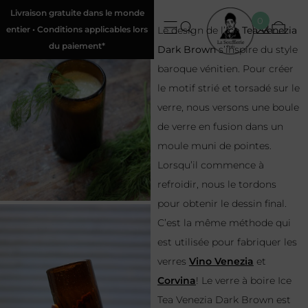
Livraison gratuite dans le monde
0
entier • Conditions applicables lors
Le design de l’
Ice Tea Venezia
du paiement*
Dark Brown
s’inspire du style
baroque vénitien. Pour créer
le motif strié et torsadé sur le
verre, nous versons une boule
de verre en fusion dans un
moule muni de pointes.
Lorsqu’il commence à
refroidir, nous le tordons
pour obtenir le dessin final.
C’est la même méthode qui
est utilisée pour fabriquer les
verres
Vino Venezia
et
Corvina
! Le verre à boire Ice
Tea Venezia Dark Brown est