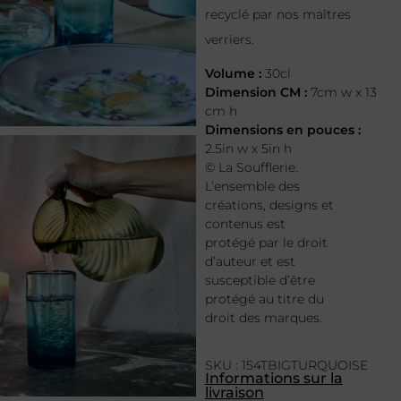
recyclé par nos maîtres
verriers.
Volume :
30cl
Dimension CM :
7cm w x 13
cm h
Dimensions en pouces :
2.5in w x 5in h
© La Soufflerie.
L’ensemble des
créations, designs et
contenus est
protégé par le droit
d’auteur et est
susceptible d’être
protégé au titre du
droit des marques.
SKU : 154TBIGTURQUOISE
Informations sur la
livraison