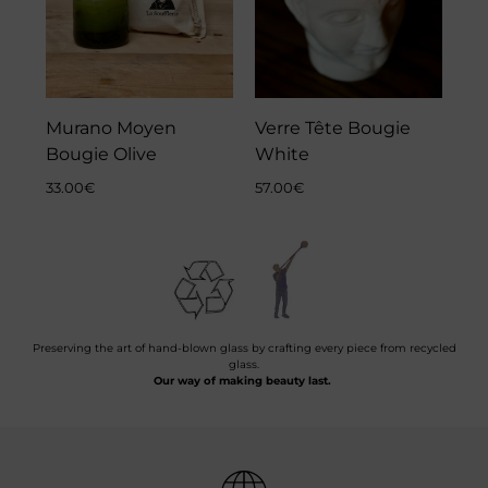
Murano Moyen
Verre Tête Bougie
Bougie Olive
White
33.00
€
57.00
€
Preserving the art of hand-blown glass by crafting every piece from recycled
glass.
Our way of making beauty last.