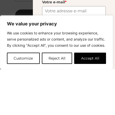
Votre e-mail
*
S'abonner
We value your privacy
Murano Moyen Bougie Blue
33.00
€
S'abonner
We use cookies to enhance your browsing experience,
Copyright © 2024 – © La Soufflerie.
serve personalized ads or content, and analyze our traffic.
Toutes les créations, tous les designs et tous les contenus sont
Vous voulez rester informé ? Inscrivez-vous
By clicking "Accept All", you consent to our use of cookies.
protégés par le droit d’auteur et le droit des marques.
Ajouter au panier
à notre newsletter et profitez de la livraison
Photos non contractuelles.
gratuite sur vos achats !
Customize
Reject All
Accept All
Prénom
0
Votre e-mail
*