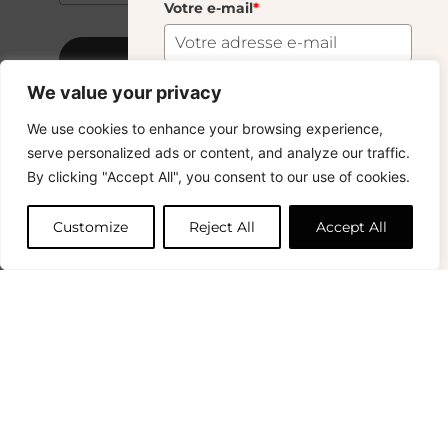
Votre e-mail
*
S'abonner
We value your privacy
Murano Moyen Bougie Olive
33.00
€
S'abonner
We use cookies to enhance your browsing experience,
Copyright © 2024 – © La Soufflerie.
serve personalized ads or content, and analyze our traffic.
Toutes les créations, tous les designs et tous les contenus sont
Vous voulez rester informé ? Inscrivez-vous
By clicking "Accept All", you consent to our use of cookies.
protégés par le droit d’auteur et le droit des marques.
Ajouter au panier
à notre newsletter et profitez de la livraison
Photos non contractuelles.
gratuite sur vos achats !
Customize
Reject All
Accept All
Prénom
0
Votre e-mail
*