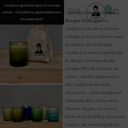
Livraison gratuite dans le monde
0
entier • Conditions applicables lors
La bougie
Murano Moyen
du paiement*
Bougie Olive
apporte
l’élégance du verre Murano
vintage à votre intérieur avec
la chaleur d’une bougie
coulée à la main. Inspirée par
le design intemporel des
années 1950 de Murano, en
Italie – une île célèbre pour
ses traditions verrières
séculaires – cette bougie est
fabriquée dans notre verre
Murano Moyen, un verre à
boire droit soufflé à la bouche
à partir de verre recyclé par