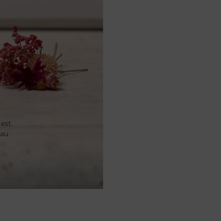
 est
 au