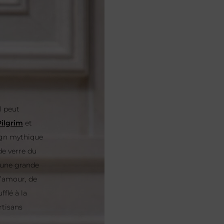
l peut
Pilgrim
et
sign mythique
de verre du
 une grande
d’amour, de
flé à la
rtisans