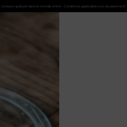
Livraison gratuite dans le monde entier • Conditions applicables lors du paiement*