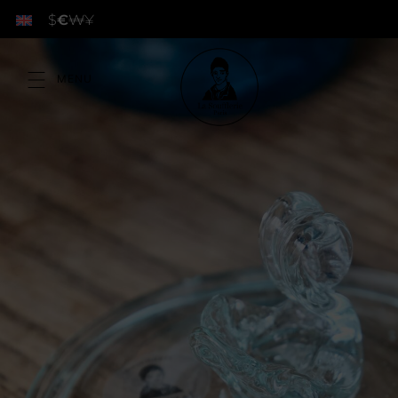
$
€
₩
¥