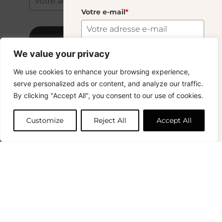
Votre e-mail
*
S'abonner
We value your privacy
S'abonner
We use cookies to enhance your browsing experience,
Copyright © 2024 – © La Soufflerie.
serve personalized ads or content, and analyze our traffic.
Toutes les créations, tous les designs et tous les contenus sont
Vous voulez rester informé ? Inscrivez-vous
By clicking "Accept All", you consent to our use of cookies.
protégés par le droit d’auteur et le droit des marques.
à notre newsletter et profitez de la livraison
Photos non contractuelles.
gratuite sur vos achats !
Customize
Reject All
Accept All
Prénom
0
Votre e-mail
*