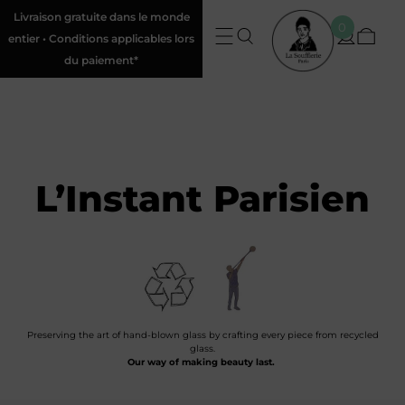
Livraison gratuite dans le monde
0
entier • Conditions applicables lors
du paiement*
L’Instant Parisien
Preserving the art of hand-blown glass by crafting every piece from recycled
glass.
Our way of making beauty last.