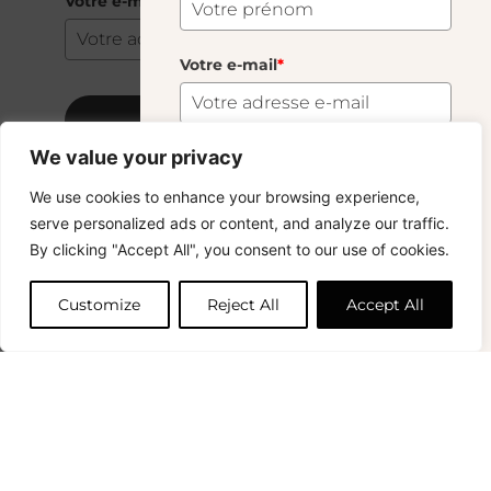
Votre e-mail
*
Votre e-mail
*
S'abonner
We value your privacy
S'abonner
We use cookies to enhance your browsing experience,
Copyright © 2024 – © La Soufflerie.
serve personalized ads or content, and analyze our traffic.
Toutes les créations, tous les designs et tous les contenus sont
Vous voulez rester informé ? Inscrivez-vous
By clicking "Accept All", you consent to our use of cookies.
protégés par le droit d’auteur et le droit des marques.
à notre newsletter et profitez de la livraison
Photos non contractuelles.
gratuite sur vos achats !
Customize
Reject All
Accept All
Prénom
0