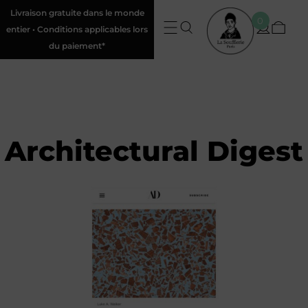
Livraison gratuite dans le monde
0
entier • Conditions applicables lors
du paiement*
Architectural Digest