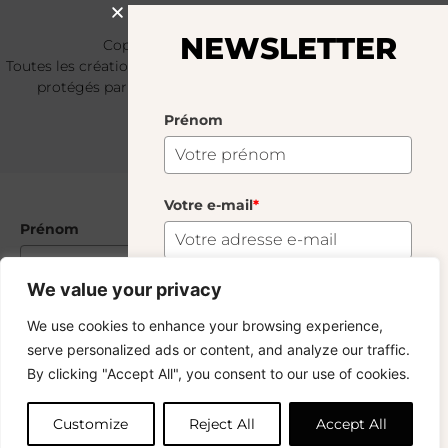
NEWSLETTER
Copyright © 2024 – © La Soufflerie.
Toutes les créations, tous les designs et tous les contenus sont
protégés par le droit d’auteur et le droit des marques.
Photos non contractuelles.
Prénom
Votre e-mail
*
Prénom
We value your privacy
Votre e-mail
*
S'abonner
We use cookies to enhance your browsing experience,
serve personalized ads or content, and analyze our traffic.
Vous voulez rester informé ? Inscrivez-vous
By clicking "Accept All", you consent to our use of cookies.
à notre newsletter et profitez de la livraison
gratuite sur vos achats !
Customize
Reject All
Accept All
S'abonner