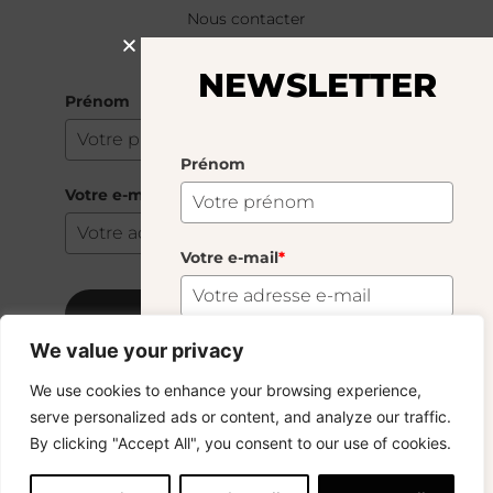
Nous contacter
NEWSLETTER
NEWSLETTER
Prénom
Prénom
Votre e-mail
*
Votre e-mail
*
S'abonner
We value your privacy
S'abonner
We use cookies to enhance your browsing experience,
Copyright © 2024 – © La Soufflerie.
serve personalized ads or content, and analyze our traffic.
Toutes les créations, tous les designs et tous les contenus sont
Vous voulez rester informé ? Inscrivez-vous
By clicking "Accept All", you consent to our use of cookies.
protégés par le droit d’auteur et le droit des marques.
à notre newsletter et profitez de la livraison
Photos non contractuelles.
gratuite sur vos achats !