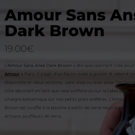
Amour Sans An
Dark Brown
19.00
€
L’
Amour Sans Anse Dark Brown
a été spécialement créé pour 
Amour
à Paris. Il s’agit d’un flacon ovale à goulot et rebord co
disponible en deux versions : sans anse ou avec anse. On l’aim
côté décoratif en tant que vase soliflore ou sur la table pour se
vinaigre balsamique sur nos petits plats préférés. L’Amour Sa
Brown est soufflé à la bouche à partir de verre recyclé par no
artisans souffleurs de verre.