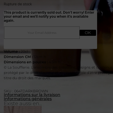
Rupture de stock
This product is currently sold out. Don't worry! Enter
your email and we'll notify you when it's available
again.
OK
Volume :
20cl
Dimension CM :
12cm h
Dimensions en pouces :
4.5in h
© La Soufflerie. L’ensemble des créations, designs et contenus
protégé par le droit d’auteur et est susceptible d’être protégé
titre du droit des marques.
SKU : 064TDARKBROWN
Informations sur la livraison
Informations générales
Existe aussi en...