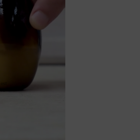
 est
 au