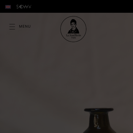
$
€
₩
¥