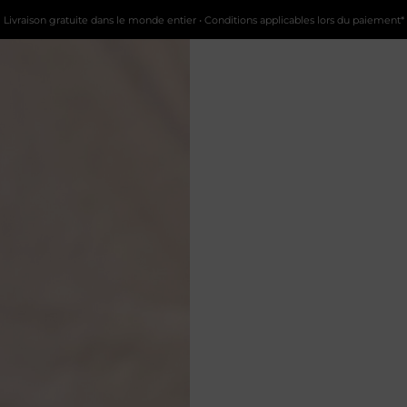
Livraison gratuite dans le monde entier • Conditions applicables lors du paiement*