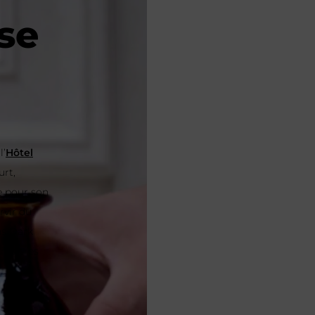
se
l’
Hôtel
urt,
e pour son
rvir du
ns Dark
s maîtres