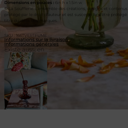
Dimensions en pouces :
6in h x 1.5in w
© La Soufflerie. L’ensemble des créations, designs et contenus
protégé par le droit d’auteur et est susceptible d’être protégé
titre du droit des marques.
SKU : 166TVERTFUME
Informations sur la livraison
Informations générales
Existe aussi en...