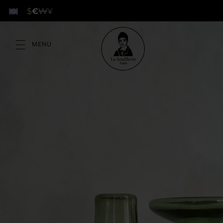
$
€
₩
¥