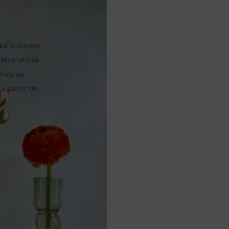
ui trouvera
être utilisé
frira au
à partir de