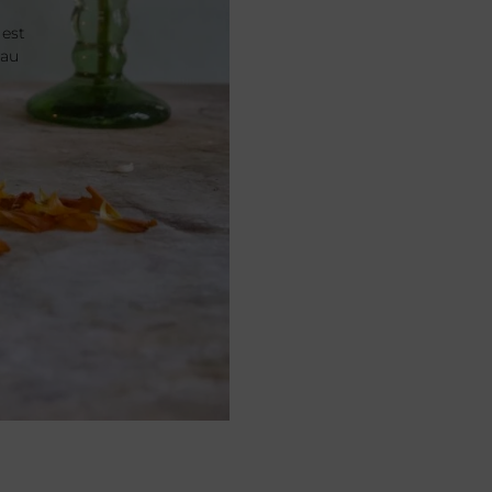
 est
 au