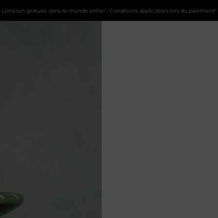
Livraison gratuite dans le monde entier • Conditions applicables lors du paiement*