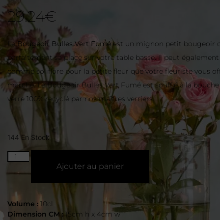
29.24
€
Le
Bougeoir Bulles Vert Fumé
est un mignon petit bougeoir q
parfaitement sa place sur votre table basse. Il peut également 
comme soliflore pour la petite fleur que votre fleuriste vous of
marché. Le Bougeoir Bulles Vert Fumé est soufflé à la bouche 
verre 100% recyclé par nos maîtres verriers.
144 En Stock
Ajouter au panier
Volume :
10cl
Dimension CM :
15cm h x 4cm w