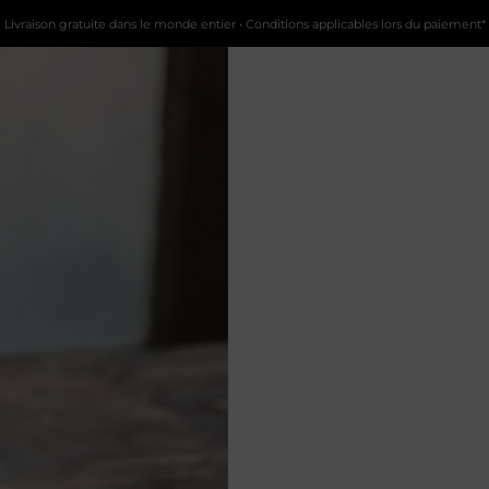
Livraison gratuite dans le monde entier • Conditions applicables lors du paiement*