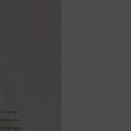
ou Cognac
vient plus
tir de verre