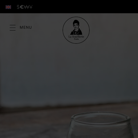
$
€
₩
¥