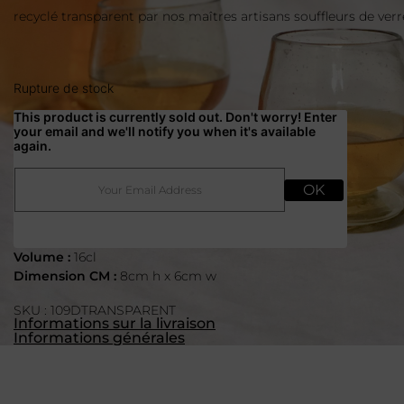
recyclé transparent par nos maîtres artisans souffleurs de verr
Rupture de stock
This product is currently sold out. Don't worry! Enter
your email and we'll notify you when it's available
again.
OK
Volume :
16cl
Dimension CM :
8cm h x 6cm w
SKU : 109DTRANSPARENT
Informations sur la livraison
Informations générales