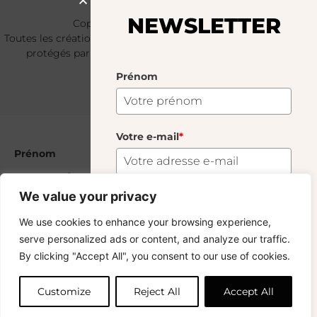
NEWSLETTER
Copyright © 2024 – © La Soufflerie.
Toutes les créations, tous les designs et tous les contenus sont
protégés par le droit d’auteur et le droit des marques.
Photos non contractuelles.
Prénom
Votre e-mail
*
Prénom
Murano Shot Glass Framboise
15.00
€
We value your privacy
115 En Stock
Votre e-mail
*
S'abonner
We use cookies to enhance your browsing experience,
serve personalized ads or content, and analyze our traffic.
Vous voulez rester informé ? Inscrivez-vous
By clicking "Accept All", you consent to our use of cookies.
Ajouter au panier
à notre newsletter et profitez de la livraison
gratuite sur vos achats !
Customize
Reject All
Accept All
S'abonner