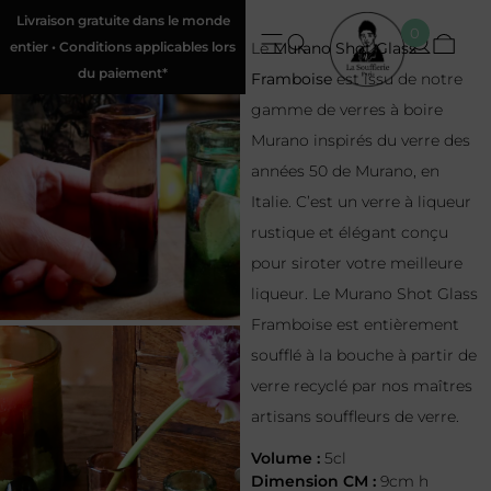
Livraison gratuite dans le monde
0
entier • Conditions applicables lors
Le
Murano Shot Glass
du paiement*
Framboise
est issu de notre
gamme de verres à boire
Murano inspirés du verre des
années 50 de Murano, en
Italie. C’est un verre à liqueur
rustique et élégant conçu
pour siroter votre meilleure
liqueur. Le Murano Shot Glass
Framboise est entièrement
soufflé à la bouche à partir de
verre recyclé par nos maîtres
artisans souffleurs de verre.
Volume :
5cl
Dimension CM :
9cm h